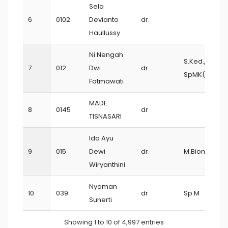
Sela
6
0102
Devianto
dr.
Haullussy
Ni Nengah
S.Ked.,
7
012
Dwi
dr.
SpMK(K), PhD
Fatmawati
MADE
8
0145
dr
TISNASARI
Ida Ayu
9
015
Dewi
dr.
M.Biomed
Wiryanthini
Nyoman
10
039
dr
Sp.M
Sunerti
Showing 1 to 10 of 4,997 entries