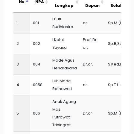
No
NPA
Lengkap
Depan
Belakang
No
NPA
Nama
Gelar
Gelar
I Putu
1
001
dr.
Sp.M (K)
Lengkap
Depan
Belakang
Budhiastra
I Ketut
Prof. Dr.
2
002
Sp.B,Sp.OT(K
Suyasa
dr.
Made Agus
3
004
Dr.dr.
S.Ked,M.Ked
Hendrayana
Luh Made
4
0058
dr.
Sp.T.H.T.K.L(K
Ratnawati
Anak Agung
Mas
5
006
Dr.dr
Sp.M (K)
Putrawati
Triningrat