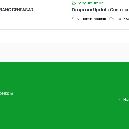
Pengumuman
CABANG DENPASAR
Denpasar Update Gastroe
By :
admin_website
Date :
7 S
ONESIA
Ho