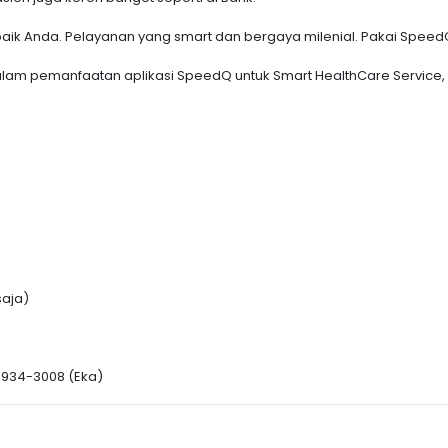
aik Anda. Pelayanan yang smart dan bergaya milenial. Pakai Spee
am pemanfaatan aplikasi SpeedQ untuk Smart HealthCare Service, s
saja)
-9934-3008 (Eka)