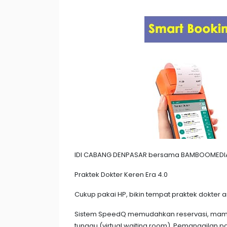
IDI CABANG DENPASAR bersama BAMBOOMEDIA men
Praktek Dokter Keren Era 4.0
Cukup pakai HP, bikin tempat praktek dokte
Sistem SpeedQ memudahkan reservasi, mampu
tunggu (virtual waiting room). Pemanggilan pa