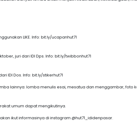
ggunakan LIKE. Info: bit.ly/ucapanhut71
er, juri dari IDI Dps. Info: bit.ly/twibbonhut71
i IDI Dos. Info: bit.ly/stikerhut71
mba lainnya: lomba menulis esai, mesatua dan menggambar, foto ke
arakat umum dapat mengikutinya.
lakan ikut informasinya di instagram @hut71_ididenpasar.