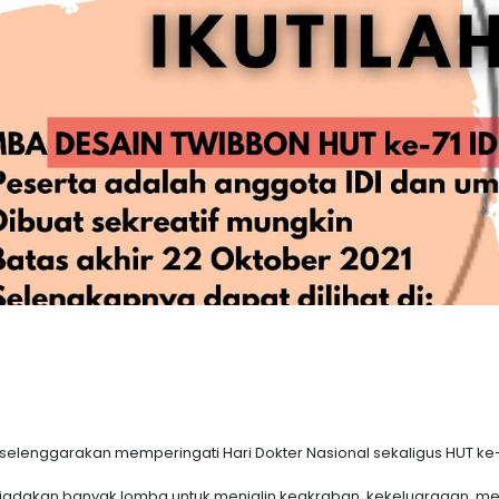
lenggarakan memperingati Hari Dokter Nasional sekaligus HUT ke-7
kan diadakan banyak lomba untuk menjalin keakraban, kekeluargaan, 